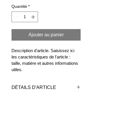
Quantité
*
Ajouter au panier
Description d'article. Saisissez ici 
les caractéristiques de l'article : 
taille, matière et autres informations 
utiles.
DÉTAILS D'ARTICLE
Détails d'article. Saisissez ici les 
POLITIQUE D'ÉCHANGE ET
caractéristiques de l'article : taille, 
DE REMBOURSEMENT
matière et autres détails utiles. Cet 
emplacement est idéal pour 
Politique d'échange et de 
expliquer les avantages de cet article 
INFO DE LIVRAISON
remboursement. Informez vos 
à vos clients.